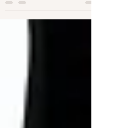
motivatie heb ik mezelf beloofd een blog aan het eind van
de week te schrijven om mijn...