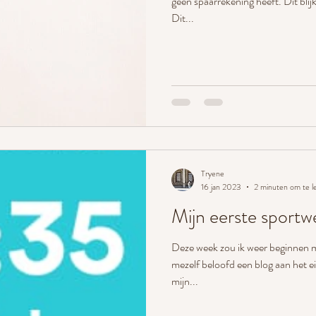
géén spaarrekening heeft. Dit blij
Dit...
Tryene
16 jan 2023
2 minuten om te l
Mijn eerste sportw
Deze week zou ik weer beginnen me
mezelf beloofd een blog aan het e
mijn...