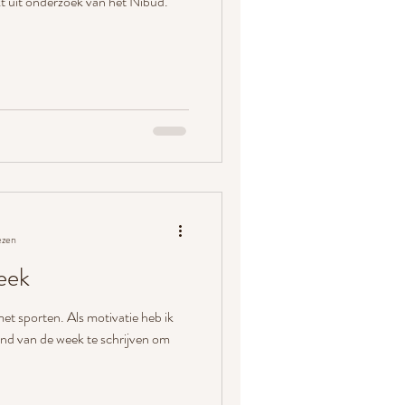
kt uit onderzoek van het Nibud.
ezen
eek
t sporten. Als motivatie heb ik
ind van de week te schrijven om