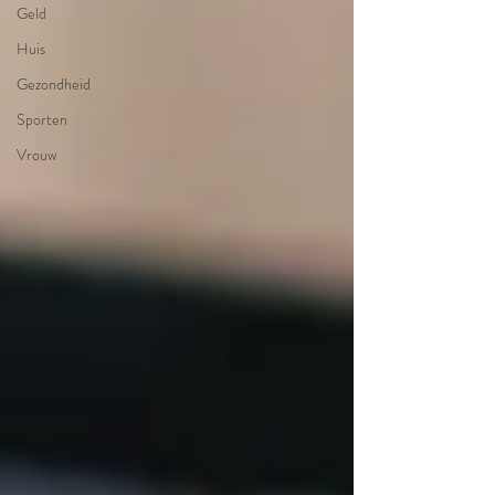
Geld
Huis
Gezondheid
Sporten
Vrouw