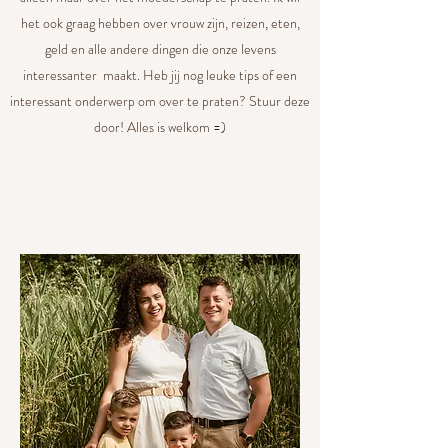
het ook graag hebben over vrouw zijn, reizen, eten,
geld en alle andere dingen die onze levens
interessanter maakt. Heb jij nog leuke tips of een
interessant onderwerp om over te praten? Stuur deze
door! Alles is welkom =)