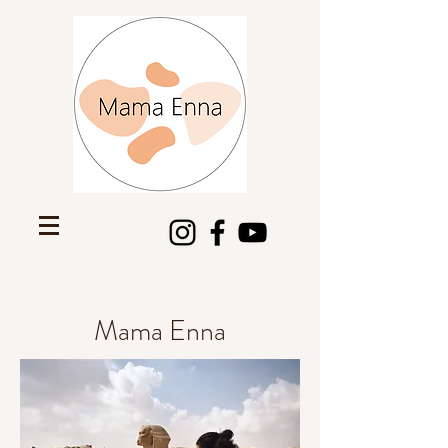
Mama Enna