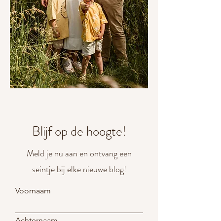
Blijf op de hoogte!
Meld je nu aan en ontvang een
seintje bij elke nieuwe blog!
Voornaam
Achternaam